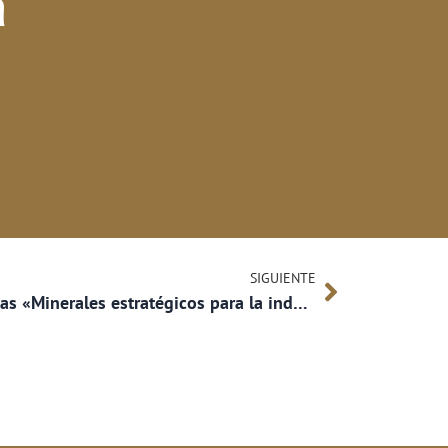
a
SIGUIENTE
Vrivm presente en las Jornadas «Minerales estratégicos para la industria gallega»