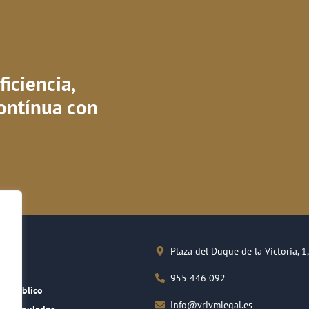
iciencia,
ontínua con
Plaza del Duque de la Victoria, 1
rma
o
955 446 092
ho Público
info@vrivmlegal.es
res Regulados